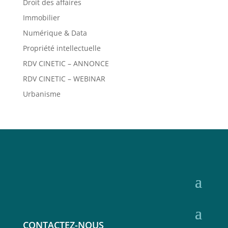
Droit des affaires
Immobilier
Numérique & Data
Propriété intellectuelle
RDV CINETIC – ANNONCE
RDV CINETIC – WEBINAR
Urbanisme
CONTACTEZ-NOUS